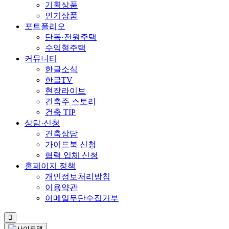
기획상품
인기상품
포트폴리오
단독·전원주택
수익형주택
커뮤니티
한글소식
한글TV
현장라이브
건축주 스토리
건축 TIP
상담·신청
건축상담
가이드북 신청
협력 업체 신청
홈페이지 정책
개인정보처리방침
이용약관
이메일무단수집거부