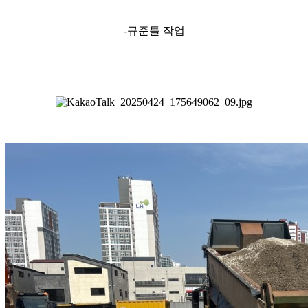
-규준틀 작업