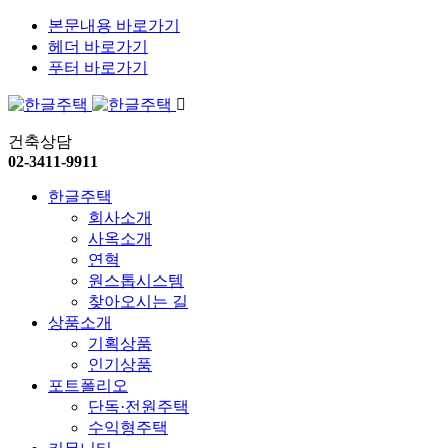
본문내용 바로가기
헤더 바로가기
푸터 바로가기
건축상담
02-3411-9911
한글주택
회사소개
사옥소개
연혁
원스톱시스템
찾아오시는 길
상품소개
기획상품
인기상품
포트폴리오
단독·전원주택
수익형주택