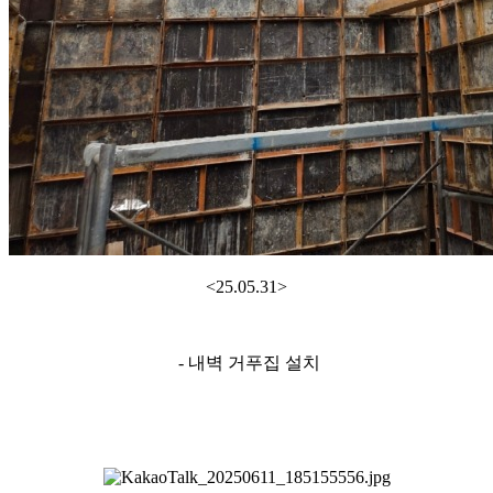
<25.05.31>
- 내벽 거푸집 설치