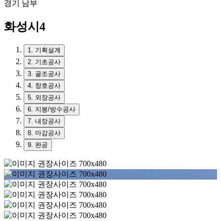
경기 남부
화성시4
1.
기획설계
2.
기초공사
3.
골조공사
4.
창호공사
5.
외장공사
6.
지붕/방수공사
7.
내장공사
8.
마감공사
9.
완공