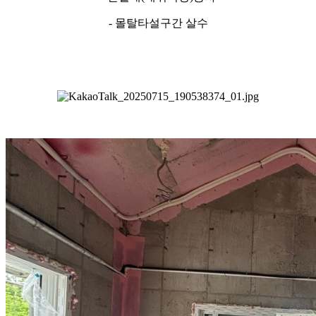
- 몰탈타설구간 살수