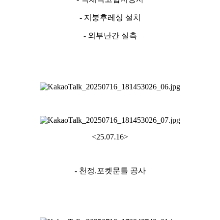
- 지붕후레싱 설치
- 외부난간 실측
<25.07.16>
- 천정.포켓문틀 공사