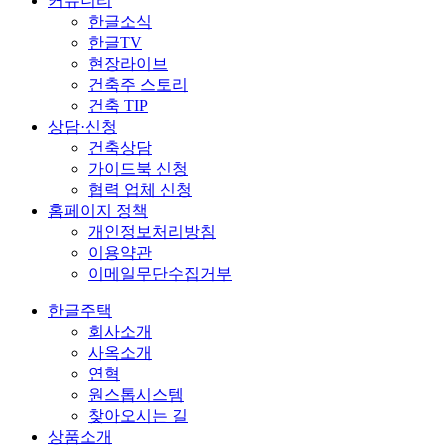
커뮤니티
한글소식
한글TV
현장라이브
건축주 스토리
건축 TIP
상담·신청
건축상담
가이드북 신청
협력 업체 신청
홈페이지 정책
개인정보처리방침
이용약관
이메일무단수집거부
한글주택
회사소개
사옥소개
연혁
원스톱시스템
찾아오시는 길
상품소개