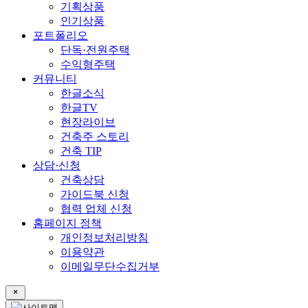
기획상품
인기상품
포트폴리오
단독·전원주택
수익형주택
커뮤니티
한글소식
한글TV
현장라이브
건축주 스토리
건축 TIP
상담·신청
건축상담
가이드북 신청
협력 업체 신청
홈페이지 정책
개인정보처리방침
이용약관
이메일무단수집거부