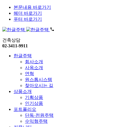
본문내용 바로가기
헤더 바로가기
푸터 바로가기
건축상담
02-3411-9911
한글주택
회사소개
사옥소개
연혁
원스톱시스템
찾아오시는 길
상품소개
기획상품
인기상품
포트폴리오
단독·전원주택
수익형주택