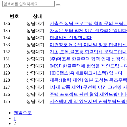
번호
상태
136
상담대기
건축주 상담 프로그램 협력 문의 드립니
135
상담대기
자동문 모터 업체 야긴 센츄리온입니다
134
상담대기
협력업체 신청합니다
133
상담대기
이건창호 & 수입 미니멀 창호 협력업체
132
상담대기
기초,토목,골조등 협력업체 문의드립니
131
상담대기
(주)더조은 한글주택 협력 업체 신청의 건
130
상담대기
[MXJ] 한글주택에 협업을 제안드립니다
129
상담대기
HDC랩스(홈네트워크시스템) 입니다
128
상담대기
제목: [협력 제안] 일본 고성능 목조주
127
상담대기
[자재 납품 제안] 무전력 야간 고선명 
126
상담대기
주택 프로젝트 관련 협업 제안드립니다
125
상담대기
시스템비계 일 있으시면 연락부탁드립
맨앞으로
1
2