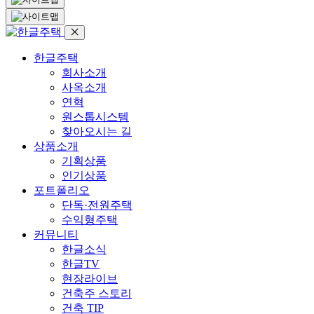
한글주택
회사소개
사옥소개
연혁
원스톱시스템
찾아오시는 길
상품소개
기획상품
인기상품
포트폴리오
단독·전원주택
수익형주택
커뮤니티
한글소식
한글TV
현장라이브
건축주 스토리
건축 TIP