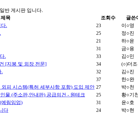
일반 게시판 입니다.
제목
조회수
글쓴
다.
23
이○영
.
25
정○진
21
하○윤
31
금○용
다.
33
김○민
 [지붕 및 외장 전문]
34
(○)더
.
32
김○진
37
한○완
택 외피 시스템(특허 세부사항 포함) 도입 제안
27
박○천
사인물 (주소판,안내판) 공급의건 - 원테크
25
황○기
(예림임업)
31
윤○호
니다
24
박○현