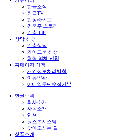
커뮤니티
한글소식
한글TV
현장라이브
건축주 스토리
건축 TIP
상담·신청
건축상담
가이드북 신청
협력 업체 신청
홈페이지 정책
개인정보처리방침
이용약관
이메일무단수집거부
한글주택
회사소개
사옥소개
연혁
원스톱시스템
찾아오시는 길
상품소개