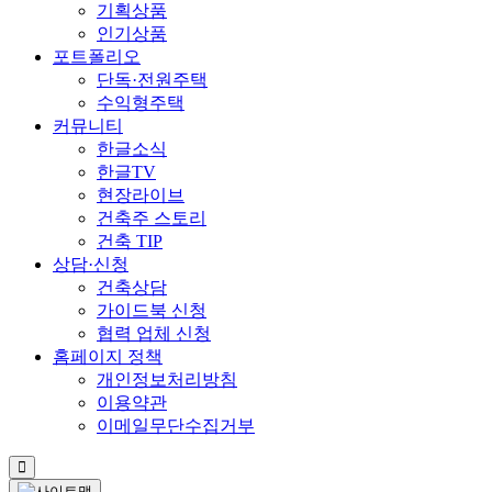
기획상품
인기상품
포트폴리오
단독·전원주택
수익형주택
커뮤니티
한글소식
한글TV
현장라이브
건축주 스토리
건축 TIP
상담·신청
건축상담
가이드북 신청
협력 업체 신청
홈페이지 정책
개인정보처리방침
이용약관
이메일무단수집거부