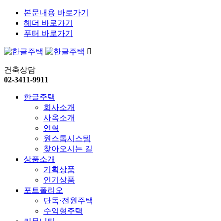
본문내용 바로가기
헤더 바로가기
푸터 바로가기
건축상담
02-3411-9911
한글주택
회사소개
사옥소개
연혁
원스톱시스템
찾아오시는 길
상품소개
기획상품
인기상품
포트폴리오
단독·전원주택
수익형주택