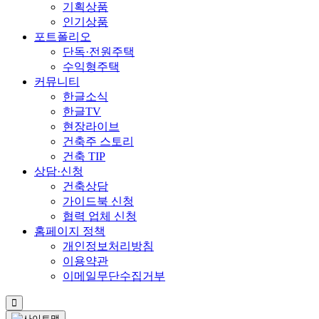
기획상품
인기상품
포트폴리오
단독·전원주택
수익형주택
커뮤니티
한글소식
한글TV
현장라이브
건축주 스토리
건축 TIP
상담·신청
건축상담
가이드북 신청
협력 업체 신청
홈페이지 정책
개인정보처리방침
이용약관
이메일무단수집거부