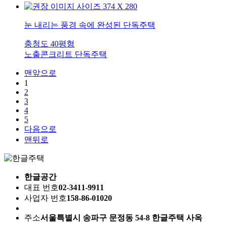
눈 내리는 풍경 속에 완성된 단독주택
충청도
40평형
노출콘크리트
단독주택
맨앞으로
1
2
3
4
5
다음으로
맨뒤로
한글공간
대표 번호
02-3411-9911
사업자 번호
158-86-01020
주소
서울특별시 송파구 문정동 54-8 한글주택 사옥