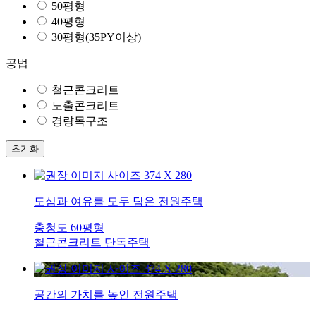
50평형
40평형
30평형(35PY이상)
공법
철근콘크리트
노출콘크리트
경량목구조
초기화
도심과 여유를 모두 담은 전원주택
충청도
60평형
철근콘크리트
단독주택
공간의 가치를 높인 전원주택