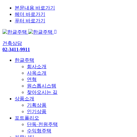
본문내용 바로가기
헤더 바로가기
푸터 바로가기
건축상담
02-3411-9911
한글주택
회사소개
사옥소개
연혁
원스톱시스템
찾아오시는 길
상품소개
기획상품
인기상품
포트폴리오
단독·전원주택
수익형주택